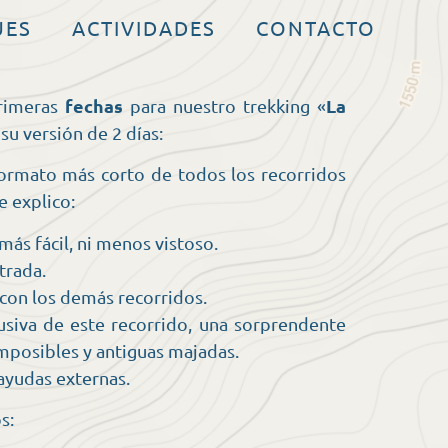
UES
ACTIVIDADES
CONTACTO
fechas
La
rimeras
para nuestro trekking «
 su versión de 2 días:
formato más corto de todos los recorridos
e explico:
más fácil, ni menos vistoso.
trada.
 con los demás recorridos.
usiva de este recorrido, una sorprendente
mposibles y antiguas majadas.
 ayudas externas.
s: