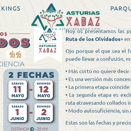
KKINGS
PARQ
Hoy os presentamos las p
Ruta de los Olvidados
» en
Ojo porque el que sea el 
puede llevar a confusión, m
• Más corto no quiere decir 
• Es una versión más concen
• La primera etapa coincide
• La segunda etapa es excl
ruta atravesando collados i
• Modo autosuficiencia, sin
Estas son las fechas y precio